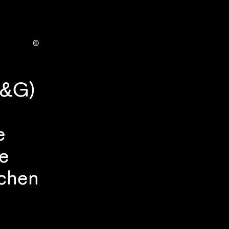
©
&G) 
 
e 
chen 