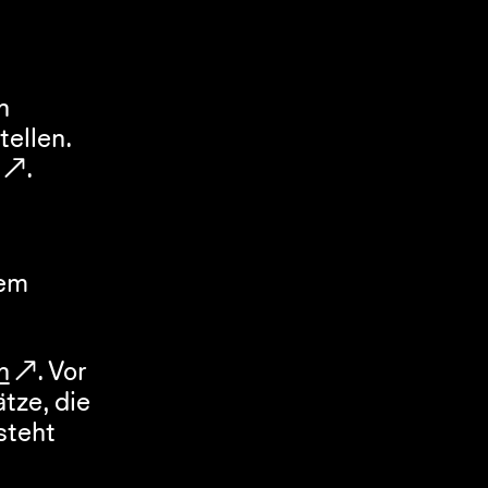
 
ellen. 
.
em 
n
. Vor 
ze, die 
teht 