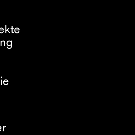
kte 
ng 
e 
r 